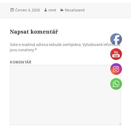
c
to
ai
a
Publikováno:
Červen 4, 2026
Autor:
mmt
Rubriky:
Nezařazené
e
d
l
r
b
o
e
o
n
Napsat komentář
o
Vaše e-mailová adresa nebude zveřejněna.
Vyžadované informace
k
jsou označeny
*
KOMENTÁŘ